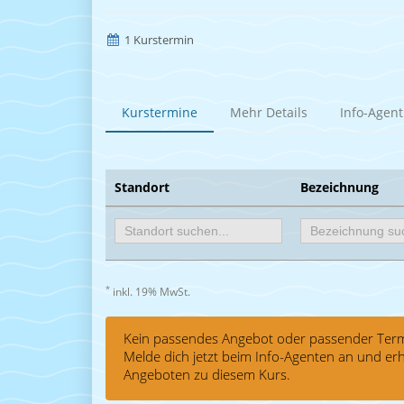
1 Kurstermin
Kurstermine
Mehr Details
Info-Agent
Standort
Bezeichnung
*
inkl. 19% MwSt.
Kein passendes Angebot oder passender Term
Melde dich jetzt beim Info-Agenten an und e
Angeboten zu diesem Kurs.