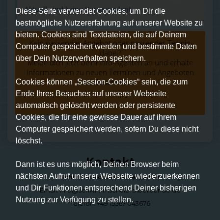
Aktuell sind keine Kurse geplant.
Diese Seite verwendet Cookies, um Dir die
bestmögliche Nutzererfahrung auf unserer Website zu
bieten. Cookies sind Textdateien, die auf Deinem
Kein passendes Angebot oder passender Termin
Computer gespeichert werden und bestimmte Daten
dabei?
über Dein Nutzerverhalten speichern.
Melde dich jetzt beim Info-Agenten an und erhalte
Informationen zu neuen Terminen und Angeboten
zu diesem Kurs.
Cookies können „Session-Cookies“ sein, die zum
Ende Ihres Besuches auf unserer Webseite
zum Info-Agent
automatisch gelöscht werden oder persistente
Cookies, die für eine gewisse Dauer auf ihrem
Computer gespeichert werden, sofern Du diese nicht
löschst.
Kontakt
Dann ist es uns möglich, Deinen Browser beim
nächsten Aufruf unserer Webseite wiederzuerkennen
Schwimmschule Biberbande
und Dir Funktionen entsprechend Deiner bisherigen
Email: info@schwimmschule-biberbande.de
Nutzung zur Verfügung zu stellen.
Telefon: +49 15567 043676